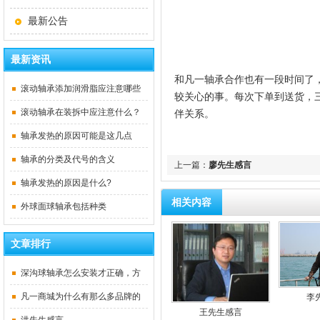
最新公告
最新资讯
和凡一轴承合作也有一段时间了
滚动轴承添加润滑脂应注意哪些
较关心的事。每次下单到送货，
问题
滚动轴承在装拆中应注意什么？
伴关系。
轴承发热的原因可能是这几点
轴承的分类及代号的含义
上一篇：
廖先生感言
轴承发热的原因是什么?
相关内容
外球面球轴承包括种类
文章排行
深沟球轴承怎么安装才正确，方
法是什么？
凡一商城为什么有那么多品牌的
李
王先生感言
代理资质？