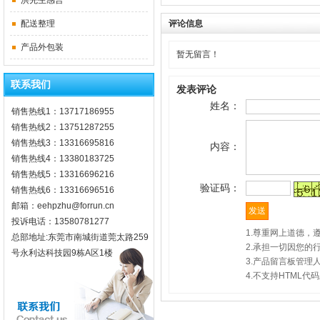
洪先生感言
配送整理
评论信息
产品外包装
暂无留言！
联系我们
发表评论
姓名：
销售热线1：13717186955
销售热线2：13751287255
销售热线3：13316695816
内容：
销售热线4：13380183725
销售热线5：13316696216
验证码：
销售热线6：13316696516
邮箱：eehpzhu@for​run.cn
投诉电话：13580781277
1.尊重网上道德
总部地址:东莞市南城街道莞太路259
2.承担一切因您的
号永利达科技园9栋A区1楼
3.产品留言板管理
4.不支持HTML