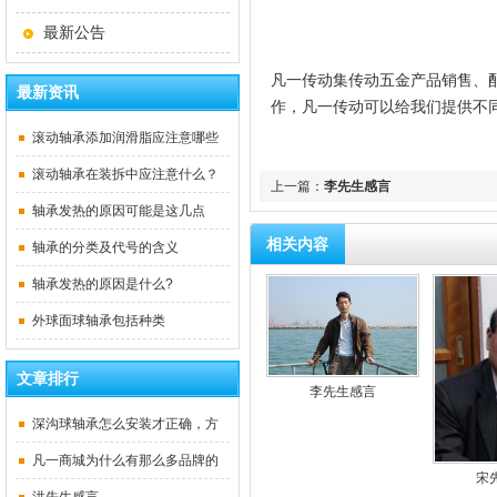
最新公告
凡一传动集传动五金产品销售、
最新资讯
作，凡一传动可以给我们提供不
滚动轴承添加润滑脂应注意哪些
问题
滚动轴承在装拆中应注意什么？
上一篇：
李先生感言
轴承发热的原因可能是这几点
相关内容
轴承的分类及代号的含义
轴承发热的原因是什么?
外球面球轴承包括种类
文章排行
李先生感言
深沟球轴承怎么安装才正确，方
法是什么？
凡一商城为什么有那么多品牌的
宋
代理资质？