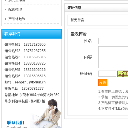
洪先生感言
评论信息
配送整理
产品外包装
暂无留言！
联系我们
发表评论
姓名：
销售热线1：13717186955
销售热线2：13751287255
内容：
销售热线3：13316695816
销售热线4：13380183725
销售热线5：13316696216
验证码：
销售热线6：13316696516
邮箱：eehpzhu@for​run.cn
投诉电话：13580781277
1.尊重网上道德
总部地址:东莞市南城街道莞太路259
2.承担一切因您的
号永利达科技园9栋A区1楼
3.产品留言板管理
4.不支持HTML