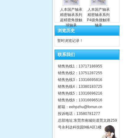
人本国产轴承
人本国产轴承
精密轴承系列
精密轴承系列
超精密角接触
P4级角接触球
球轴承
轴承
浏览历史
暂时浏览记录！
联系我们
销售热线1：13717186955
销售热线2：13751287255
销售热线3：13316695816
销售热线4：13380183725
销售热线5：13316696216
销售热线6：13316696516
邮箱：eehpzhu@for​run.cn
投诉电话：13580781277
总部地址:东莞市南城街道莞太路259
号永利达科技园9栋A区1楼