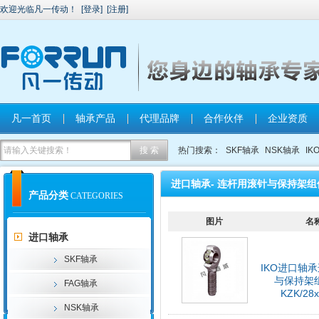
欢迎光临凡一传动！
[
登录
]
[
注册
]
凡一首页
轴承产品
代理品牌
合作伙伴
企业资质
热门搜索：
SKF轴承
NSK轴承
IK
进口轴承- 连杆用滚针与保持架组
产品分类
CATEGORIES
图片
名
进口轴承
SKF轴承
IKO进口轴
与保持架
FAG轴承
KZK/28
NSK轴承