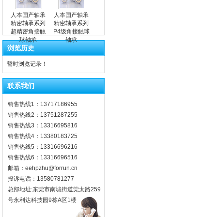
人本国产轴承
人本国产轴承
精密轴承系列
精密轴承系列
超精密角接触
P4级角接触球
球轴承
轴承
浏览历史
暂时浏览记录！
联系我们
销售热线1：13717186955
销售热线2：13751287255
销售热线3：13316695816
销售热线4：13380183725
销售热线5：13316696216
销售热线6：13316696516
邮箱：eehpzhu@for​run.cn
投诉电话：13580781277
总部地址:东莞市南城街道莞太路259
号永利达科技园9栋A区1楼