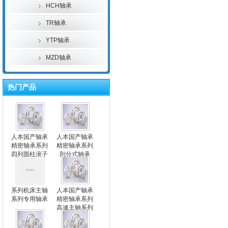
HCH轴承
TR轴承
YTP轴承
MZD轴承
热门产品
人本国产轴承
人本国产轴承
精密轴承系列
精密轴承系列
四列圆柱滚子
剖分式轴承
轴承
系列机床主轴
人本国产轴承
系列专用轴承
精密轴承系列
高速主轴系列
专用轴承