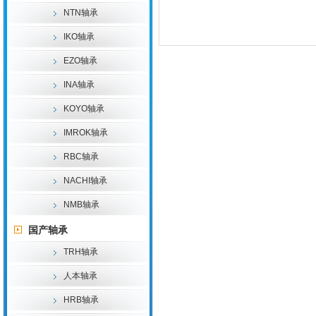
NTN轴承
IKO轴承
EZO轴承
INA轴承
KOYO轴承
IMROK轴承
RBC轴承
NACHI轴承
NMB轴承
国产轴承
TRH轴承
人本轴承
HRB轴承