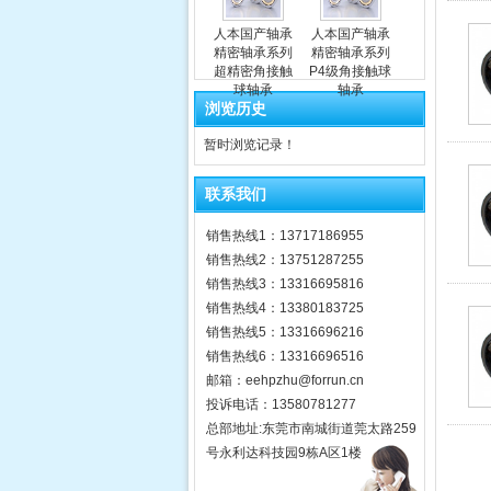
人本国产轴承
人本国产轴承
精密轴承系列
精密轴承系列
超精密角接触
P4级角接触球
球轴承
轴承
浏览历史
暂时浏览记录！
联系我们
销售热线1：13717186955
销售热线2：13751287255
销售热线3：13316695816
销售热线4：13380183725
销售热线5：13316696216
销售热线6：13316696516
邮箱：eehpzhu@for​run.cn
投诉电话：13580781277
总部地址:东莞市南城街道莞太路259
号永利达科技园9栋A区1楼