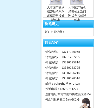
人本国产轴承
人本国产轴承
精密轴承系列
精密轴承系列
超精密角接触
P4级角接触球
球轴承
轴承
浏览历史
暂时浏览记录！
联系我们
销售热线1：13717186955
销售热线2：13751287255
销售热线3：13316695816
销售热线4：13380183725
销售热线5：13316696216
销售热线6：13316696516
邮箱：eehpzhu@for​run.cn
投诉电话：13580781277
总部地址:东莞市南城街道莞太路259
号永利达科技园9栋A区1楼