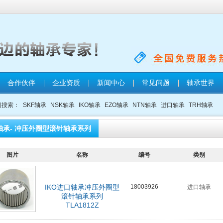
合作伙伴
企业资质
新闻中心
常见问题
轴承世界
门搜索：
SKF轴承
NSK轴承
IKO轴承
EZO轴承
NTN轴承
进口轴承
TRH轴承
轴承- 冲压外圈型滚针轴承系列
图片
名称
编号
类别
IKO进口轴承冲压外圈型
18003926
进口轴承
滚针轴承系列
TLA1812Z