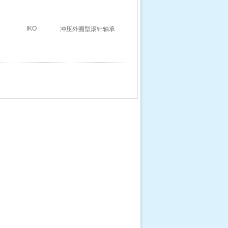
IKO
冲压外圈型滚针轴承