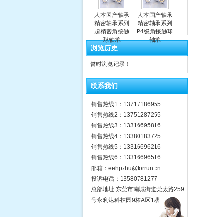
人本国产轴承
人本国产轴承
精密轴承系列
精密轴承系列
超精密角接触
P4级角接触球
球轴承
轴承
浏览历史
暂时浏览记录！
联系我们
销售热线1：13717186955
销售热线2：13751287255
销售热线3：13316695816
销售热线4：13380183725
销售热线5：13316696216
销售热线6：13316696516
邮箱：eehpzhu@for​run.cn
投诉电话：13580781277
总部地址:东莞市南城街道莞太路259
号永利达科技园9栋A区1楼