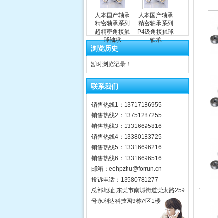
人本国产轴承
人本国产轴承
精密轴承系列
精密轴承系列
超精密角接触
P4级角接触球
球轴承
轴承
浏览历史
暂时浏览记录！
联系我们
销售热线1：13717186955
销售热线2：13751287255
销售热线3：13316695816
销售热线4：13380183725
销售热线5：13316696216
销售热线6：13316696516
邮箱：eehpzhu@for​run.cn
投诉电话：13580781277
总部地址:东莞市南城街道莞太路259
号永利达科技园9栋A区1楼