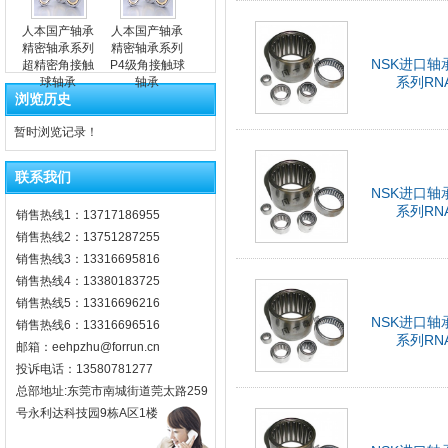
人本国产轴承
人本国产轴承
精密轴承系列
精密轴承系列
NSK进口轴
超精密角接触
P4级角接触球
系列RNA
球轴承
轴承
浏览历史
暂时浏览记录！
联系我们
NSK进口轴
系列RNA
销售热线1：13717186955
销售热线2：13751287255
销售热线3：13316695816
销售热线4：13380183725
销售热线5：13316696216
NSK进口轴
销售热线6：13316696516
系列RNA
邮箱：eehpzhu@for​run.cn
投诉电话：13580781277
总部地址:东莞市南城街道莞太路259
号永利达科技园9栋A区1楼