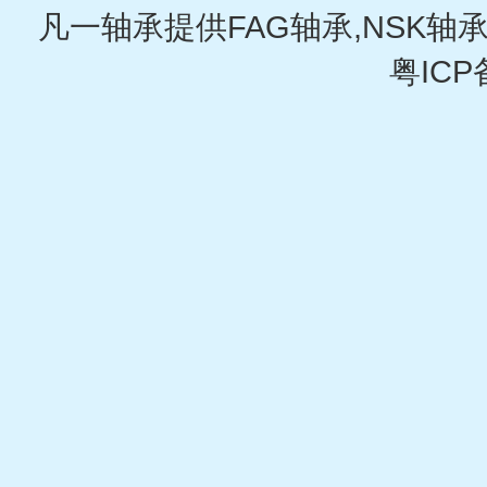
凡一轴承提供FAG轴承,NSK轴承
粤ICP