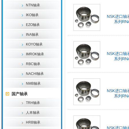
NTN轴承
IKO轴承
NSK进口轴
系列RNA
EZO轴承
INA轴承
KOYO轴承
NSK进口轴
IMROK轴承
系列RNA
RBC轴承
NACHI轴承
NMB轴承
NSK进口轴
国产轴承
系列RNA
TRH轴承
人本轴承
HRB轴承
NSK进口轴