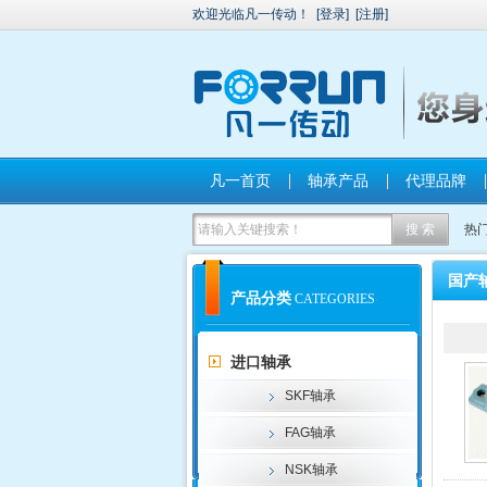
欢迎光临凡一传动！
[
登录
]
[
注册
]
凡一首页
轴承产品
代理品牌
热
国产
产品分类
CATEGORIES
进口轴承
SKF轴承
FAG轴承
NSK轴承