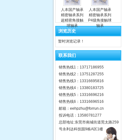
人本国产轴承
人本国产轴承
精密轴承系列
精密轴承系列
超精密角接触
P4级角接触球
球轴承
轴承
浏览历史
暂时浏览记录！
联系我们
销售热线1：13717186955
销售热线2：13751287255
销售热线3：13316695816
销售热线4：13380183725
销售热线5：13316696216
销售热线6：13316696516
邮箱：eehpzhu@for​run.cn
投诉电话：13580781277
总部地址:东莞市南城街道莞太路259
号永利达科技园9栋A区1楼