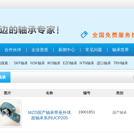
合作伙伴
企业资质
新闻中心
常见问题
轴承世界
门搜索：
SKF轴承
NSK轴承
IKO轴承
EZO轴承
NTN轴承
进口轴承
TRH轴承
轴承
图片
名称
编号
类别
MZD国产轴承带座外球
19001851
国产轴承
面轴承系列UCP205