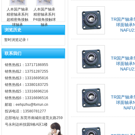
人本国产轴承
人本国产轴承
精密轴承系列
精密轴承系列
TR国产轴承
超精密角接触
P4级角接触球
球面轴承N
球轴承
轴承
浏览历史
NAFU2
暂时浏览记录！
联系我们
TR国产轴承
球面轴承N
销售热线1：13717186955
NAFU2
销售热线2：13751287255
销售热线3：13316695816
销售热线4：13380183725
销售热线5：13316696216
TR国产轴承
销售热线6：13316696516
球面轴承N
邮箱：eehpzhu@for​run.cn
NAFU
投诉电话：13580781277
总部地址:东莞市南城街道莞太路259
号永利达科技园9栋A区1楼