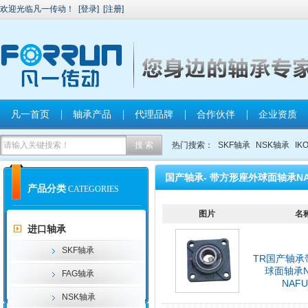
欢迎光临凡一传动！
[
登录
]
[
注册
]
凡一首页
轴承产品
代理品牌
合作伙伴
企业资质
热门搜索：
SKF轴承
NSK轴承
IK
国产轴承- 带方形座外球面轴承N
产品分类
CATEGORIES
图片
名
进口轴承
SKF轴承
TR国产轴承
球面轴承N
FAG轴承
NAFU
NSK轴承