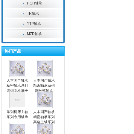
HCH轴承
TR轴承
YTP轴承
MZD轴承
热门产品
人本国产轴承
人本国产轴承
精密轴承系列
精密轴承系列
四列圆柱滚子
剖分式轴承
轴承
系列机床主轴
人本国产轴承
系列专用轴承
精密轴承系列
高速主轴系列
专用轴承